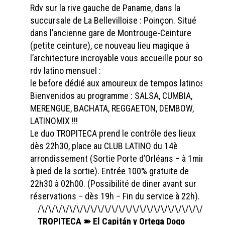
Rdv sur la rive gauche de Paname, dans la
succursale de La Bellevilloise : Poinçon. Situé
dans l’ancienne gare de Montrouge-Ceinture
(petite ceinture), ce nouveau lieu magique à
l’architecture incroyable vous accueille pour son
rdv latino mensuel :
le before dédié aux amoureux de tempos latinos !
Bienvenidos au programme : SALSA, CUMBIA,
MERENGUE, BACHATA, REGGAETON, DEMBOW,
LATINOMIX !!!
Le duo TROPITECA prend le contrôle des lieux
dès 22h30, place au CLUB LATINO du 14è
arrondissement (Sortie Porte d’Orléans – à 1min
à pied de la sortie). Entrée 100% gratuite de
22h30 à 02h00. (Possibilité de diner avant sur
réservations – dès 19h – Fin du service à 22h).
/\/\/\/\/\/\/\/\/\/\/\/\/\/\/\/\/\/\/\/\/\/\/\/\/\/\/
TROPITECA ➽ El Capitán y Ortega Dogo