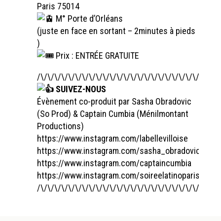
Paris 75014
M° Porte d’Orléans
(juste en face en sortant – 2minutes à pieds
)
Prix : ENTRÉE GRATUITE
/\/\/\/\/\/\/\/\/\/\/\/\/\/\/\/\/\/\/\/\/\/\/\/\/\/\/
SUIVEZ-NOUS
Évènement co-produit par Sasha Obradovic
(So Prod) & Captain Cumbia (Ménilmontant
Productions)
https://www.instagram.com/labellevilloise
https://www.instagram.com/sasha_obradovic
https://www.instagram.com/captaincumbia
https://www.instagram.com/soireelatinoparis
/\/\/\/\/\/\/\/\/\/\/\/\/\/\/\/\/\/\/\/\/\/\/\/\/\/\/