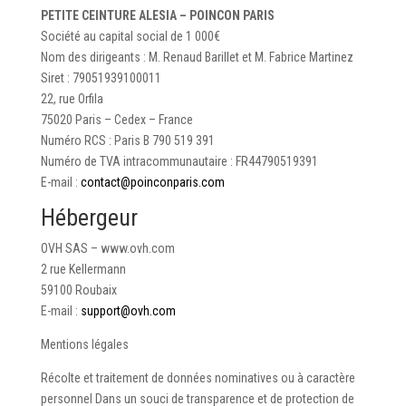
PETITE CEINTURE ALESIA – POINCON PARIS
Société au capital social de 1 000€
Nom des dirigeants : M. Renaud Barillet et M. Fabrice Martinez
Siret : 79051939100011
22, rue Orfila
75020 Paris – Cedex – France
Numéro RCS : Paris B 790 519 391
Numéro de TVA intracommunautaire : FR44790519391
E-mail :
contact@poinconparis.com
Hébergeur
OVH SAS – www.ovh.com
2 rue Kellermann
59100 Roubaix
E-mail :
support@ovh.com
Mentions légales
Récolte et traitement de données nominatives ou à caractère
personnel Dans un souci de transparence et de protection de