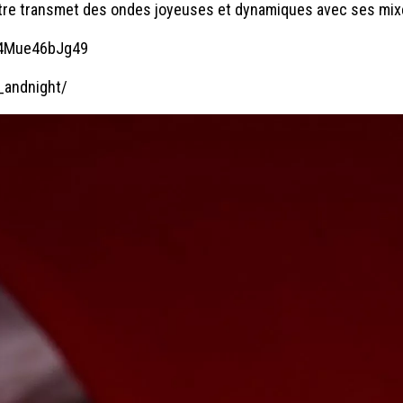
artre transmet des ondes joyeuses et dynamiques avec ses mix
P4Mue46bJg49
_andnight/