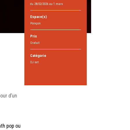
du 28/02/2026 au 1 mars
Espace(s)
Poinçon
Prix
Gratuit
Catégorie
DJ set
our d’un
nth pop ou