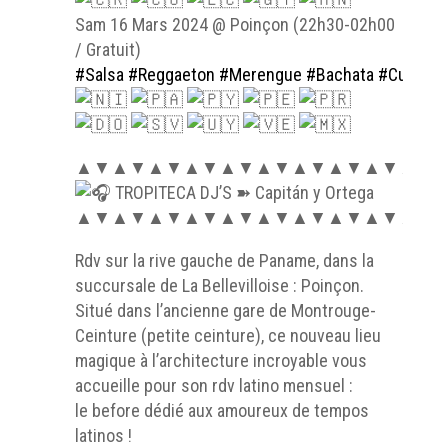
Sam 16 Mars 2024 @ Poinçon (22h30-02h00
/ Gratuit)
#Salsa
#Reggaeton
#Merengue
#Bachata
#Cumbia
▲▼▲▼▲▼▲▼▲▼▲▼▲▼▲▼▲▼▲▼
TROPITECA DJ’S ➽ Capitán y Ortega
▲▼▲▼▲▼▲▼▲▼▲▼▲▼▲▼▲▼▲▼
Rdv sur la rive gauche de Paname, dans la
succursale de La Bellevilloise : Poinçon.
Situé dans l’ancienne gare de Montrouge-
Ceinture (petite ceinture), ce nouveau lieu
magique à l’architecture incroyable vous
accueille pour son rdv latino mensuel :
le before dédié aux amoureux de tempos
latinos !