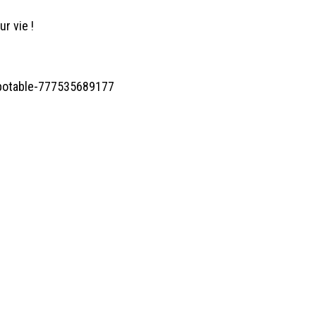
ur vie !
u-potable-777535689177