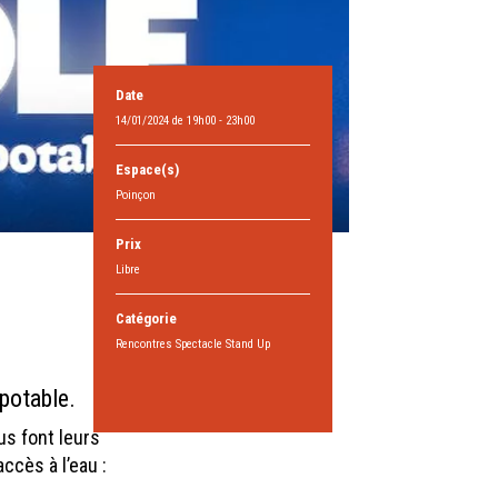
Date
14/01/2024 de 19h00 - 23h00
Espace(s)
Poinçon
Prix
Libre
Catégorie
Rencontres Spectacle Stand Up
 potable.
us font leurs
ccès à l’eau :