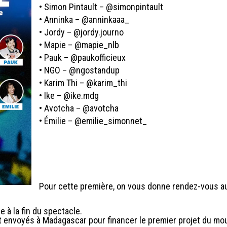
• Simon Pintault – @simonpintault
• Anninka – @anninkaaa_
• Jordy – @jordy.journo
• Mapie – @mapie_nlb
• Pauk – @paukofficieux
• NGO – @ngostandup
• Karim Thi – @karim_thi
• Ike – @ike.mdg
• Avotcha – @avotcha
• Émilie – @emilie_simonnet_
Pour cette première, on vous donne rendez-vous a
 à la fin du spectacle.
t envoyés à Madagascar pour financer le premier projet du mo