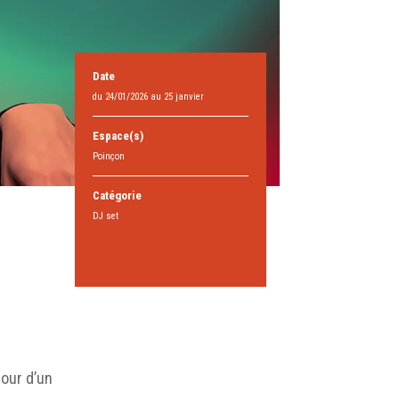
Date
du 24/01/2026 au 25 janvier
Espace(s)
Poinçon
Catégorie
DJ set
our d’un