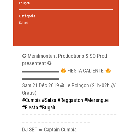
Poinçon
Catégorie
DJ set
✪ Ménilmontant Productions & SO Prod
présentent ✪
▬▬▬▬▬▬▬
FIESTA CALIENTE
▬▬▬▬▬▬▬
Sam 21 Déc 2019 @ Le Poinçon (21h-02h ///
Gratis)
#Cumbia
#Salsa
#Reggaeton
#Merengue
#Fiesta
#Bugalu
– – – – – – – – – – – – – – – – – – – – – – – – –
– – – – – – – – – – – – – – – – – –
DJ SET ➽ Captain Cumbia