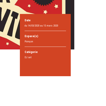
Date
du 14/03/2020 au 15 mars 2020
Espace(s)
Poinçon
Catégorie
DJ set