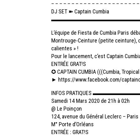
– – – – – – – – – – – – – – – – – – – – – –
DJ SET ➽
Captain Cumbia
▬▬▬▬▬▬▬▬▬▬▬▬▬▬▬
L’équipe de
Fiesta de Cumbia Paris
déba
Montrouge-Ceinture (petite ceinture),
calientes » !
Pour le lancement, c’est Captain Cumbia qu
ENTRÉE GRAT!S
✪ CAPTAIN CUMBIA (((Cumbia, Tropical
►
https://www.facebook.com/captain
INFOS PRATIQUES ▬▬▬▬▬▬
Samedi 14 Mars 2020 de 21h à 02h
@ Le Poinçon
124, avenue du Général Leclerc – Paris
M° Porte d’Orléans
ENTRÉE : GRAT!S