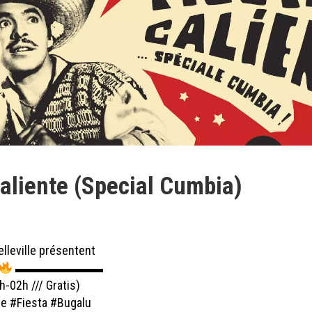
Caliente (Special Cumbia)
lleville
présentent
▬▬▬▬▬▬▬
h-02h /// Gratis)
ue
#Fiesta
#Bugalu