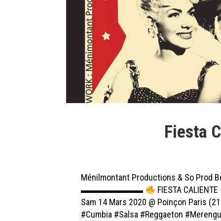
Fiesta 
Ménilmontant Productions
&
So Prod Be
▬▬▬▬▬▬▬
FIESTA CALIENTE
Sam 14 Mars 2020 @
Poinçon Paris
(21
#Cumbia
#Salsa
#Reggaeton
#Mereng