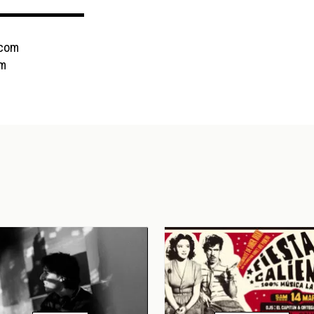
▬▬▬▬▬▬▬▬▬
.com
om