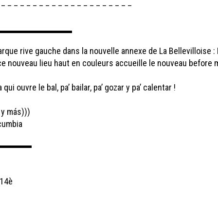
 – – – – – – – – – – – – – – – – – – – – –
▬▬▬▬▬▬▬▬▬
rque rive gauche dans la nouvelle annexe de La Bellevilloise :
 ce nouveau lieu haut en couleurs accueille le nouveau befor
i ouvre le bal, pa’ bailar, pa’ gozar y pa’ calentar !
 y más)))
cumbia
▬▬▬▬▬▬
 14è