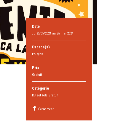
Date
du 25/05/2024 au 26 mai 2024
Espace(s)
Poinçon
Prix
Gratuit
Catégorie
DJ set Fête Gratuit
Évènement