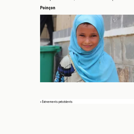
Poinçon
«
Évènements précédents