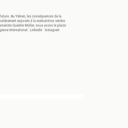
e future. Au Yémen, les conséquences de la
culièrement exposés à la malnutrition sévère.
rnaliste Quentin Müller, nous avons le plaisir
rgence International : LinkedIn Instagram