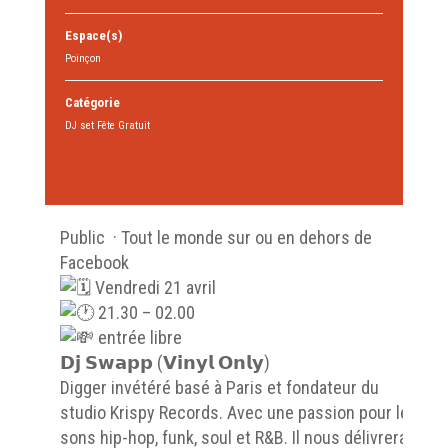
Espace(s)
Poinçon
Catégorie
DJ set Fête Gratuit
Public
·
Tout le monde sur ou en dehors de
Facebook
Vendredi 21 avril
21.30 – 02.00
entrée libre
𝗗𝗷 𝗦𝘄𝗮𝗽𝗽 (𝗩𝗶𝗻𝘆𝗹 𝗢𝗻𝗹𝘆)
Digger invétéré basé à Paris et fondateur du
studio Krispy Records. Avec une passion pour les
sons hip-hop, funk, soul et R&B. Il nous délivrera