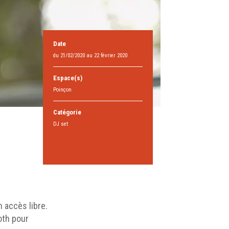
Date
du 21/02/2020 au 22 février 2020
Espace(s)
Poinçon
Catégorie
DJ set
 accès libre.
ooth pour