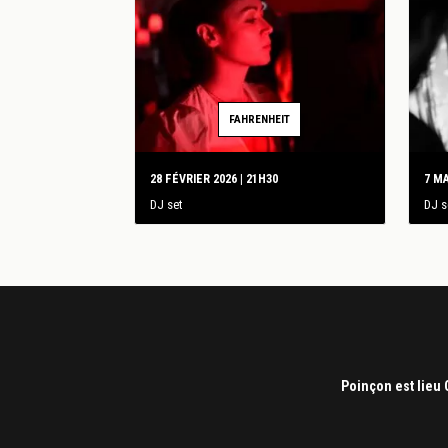
FAHRENHEIT
28 FÉVRIER 2026 | 21H30
7 MA
DJ set
DJ s
Poinçon est lieu 