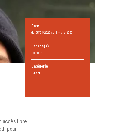
Date
du 05/03/2020 au 6 mars 2020
Espace(s)
Poinçon
Catégorie
DJ set
 accès libre.
ooth pour