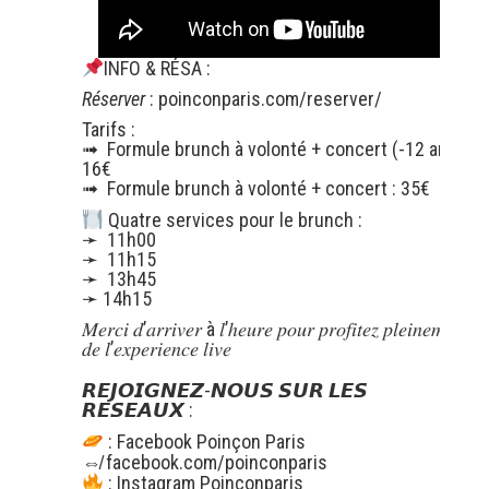
INFO & RÉSA :
Réserver
:
poinconparis.com/reserver/
Tarifs :
➟ Formule brunch à volonté + concert (-12 ans) :
16€
➟ Formule brunch à volonté + concert : 35€
Quatre services pour le brunch :
➛ 11h00
➛ 11h15
➛ 13h45
➛ 14h15
𝑀𝑒𝑟𝑐𝑖 𝑑’𝑎𝑟𝑟𝑖𝑣𝑒𝑟 à 𝑙’ℎ𝑒𝑢𝑟𝑒 𝑝𝑜𝑢𝑟 𝑝𝑟𝑜𝑓𝑖𝑡𝑒𝑧 𝑝𝑙𝑒𝑖𝑛𝑒𝑚𝑒𝑛𝑡
𝑑𝑒 𝑙’𝑒𝑥𝑝𝑒𝑟𝑖𝑒𝑛𝑐𝑒 𝑙𝑖𝑣𝑒
𝙍𝙀𝙅𝙊𝙄𝙂𝙉𝙀𝙕-𝙉𝙊𝙐𝙎 𝙎𝙐𝙍 𝙇𝙀𝙎
𝙍𝙀𝙎𝙀𝘼𝙐𝙓 :
: Facebook Poinçon Paris
⇎
facebook.com/poinconparis
: Instagram Poinçonparis