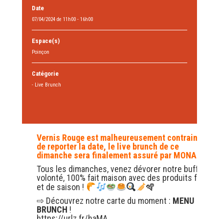
Date
07/04/2024 de 11h00 - 16h00
Espace(s)
Poinçon
Catégorie
- Live Brunch
Vernis Rouge est malheureusement contrainte
de reporter la date, le live brunch de ce
dimanche sera finalement assuré par
MONADA
Tous les dimanches, venez dévorer notre buffe
t à
volonté, 100% fait maison avec des produits frais
et de saison !
🪇
⇨ Découvrez notre carte du moment :
MENU
BRUNCH
!
https://urlz.fr/haMA