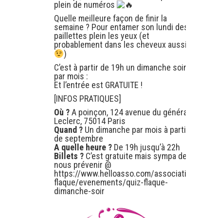
plein de numéros
Quelle meilleure façon de finir la
semaine ? Pour entamer son lundi des
paillettes plein les yeux (et
probablement dans les cheveux aussi…
)
C’est à partir de 19h un dimanche soir
par mois :
Et l’entrée est GRATUITE !
[INFOS PRATIQUES]
Où ?
A poinçon, 124 avenue du général
Leclerc, 75014 Paris
Quand ?
Un dimanche par mois à partir
de septembre
A quelle heure ?
De 19h jusqu’à 22h
Billets ?
C’est gratuite mais sympa de
nous prévenir @
https://www.helloasso.com/associations/la-
flaque/evenements/quiz-flaque-
dimanche-soir