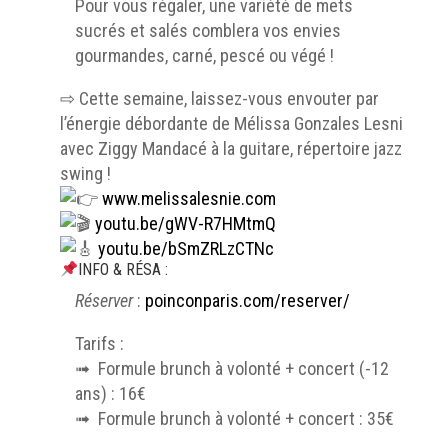
Pour vous régaler, une variété de mets
sucrés et salés comblera vos envies
gourmandes, carné, pescé ou végé !
⇨ Cette semaine, laissez-vous envouter par
l’énergie débordante de Mélissa Gonzales Lesnie
avec Ziggy Mandacé à la guitare, répertoire jazz
swing !
www.melissalesnie.com
youtu.be/gWV-R7HMtmQ
youtu.be/bSmZRLzCTNc
INFO & RÉSA :
Réserver
:
poinconparis.com/reserver/
Tarifs :
➟ Formule brunch à volonté + concert (-12
ans) : 16€
➟ Formule brunch à volonté + concert : 35€