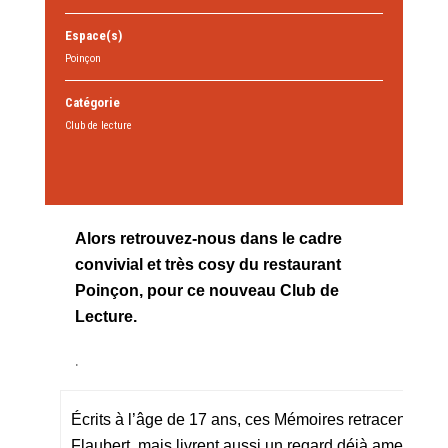
Espace(s)
Poinçon
Catégorie
Club de lecture
Alors retrouvez-nous dans le cadre
convivial et très cosy du restaurant
Poinçon, pour ce nouveau Club de
Lecture.
.
Écrits à l’âge de 17 ans, ces Mémoires retracent l
Flaubert, mais livrent aussi un regard déjà amer du 