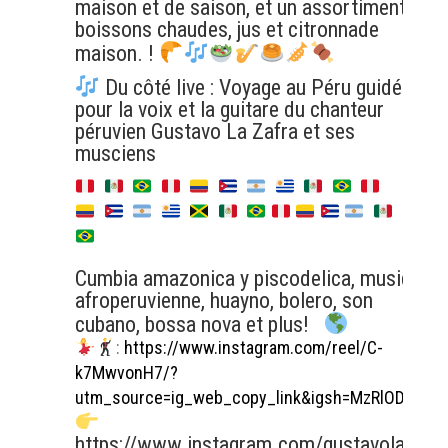
maison et de saison, et un assortiment de
boissons chaudes, jus et citronnade
maison. !
Du côté live : Voyage au Péru guidés
pour la voix et la guitare du chanteur
péruvien Gustavo La Zafra et ses
musciens
Cumbia amazonica y piscodelica, musique
afroperuvienne, huayno, bolero, son
cubano, bossa nova et plus!
:
https://www.instagram.com/reel/C-
k7MwvonH7/?
utm_source=ig_web_copy_link&igsh=MzRlODBiN
https://www.instagram.com/gustavolazafra