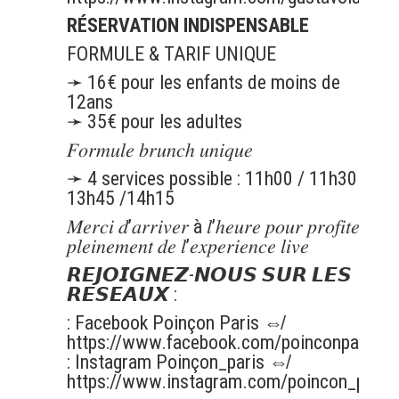
RÉSERVATION INDISPENSABLE
FORMULE & TARIF UNIQUE
➛ 16€ pour les enfants de moins de
12ans
➛ 35€ pour les adultes
𝐹𝑜𝑟𝑚𝑢𝑙𝑒 𝑏𝑟𝑢𝑛𝑐ℎ 𝑢𝑛𝑖𝑞𝑢𝑒
➛ 4 services possible : 11h00 / 11h30 /
13h45 /14h15
𝑀𝑒𝑟𝑐𝑖 𝑑’𝑎𝑟𝑟𝑖𝑣𝑒𝑟 à 𝑙’ℎ𝑒𝑢𝑟𝑒 𝑝𝑜𝑢𝑟 𝑝𝑟𝑜𝑓𝑖𝑡𝑒𝑧
𝑝𝑙𝑒𝑖𝑛𝑒𝑚𝑒𝑛𝑡 𝑑𝑒 𝑙’𝑒𝑥𝑝𝑒𝑟𝑖𝑒𝑛𝑐𝑒 𝑙𝑖𝑣𝑒
𝙍𝙀𝙅𝙊𝙄𝙂𝙉𝙀𝙕-𝙉𝙊𝙐𝙎 𝙎𝙐𝙍 𝙇𝙀𝙎
𝙍𝙀𝙎𝙀𝘼𝙐𝙓 :
: Facebook Poinçon Paris ⇎
https://www.facebook.com/poinconparis/
: Instagram Poinçon_paris ⇎
https://www.instagram.com/poincon_paris