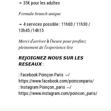
➛ 35€ pour les adultes
𝐹𝑜𝑟𝑚𝑢𝑙𝑒 𝑏𝑟𝑢𝑛𝑐ℎ 𝑢𝑛𝑖𝑞𝑢𝑒
➛ 4 services possible : 11h00 / 11h30 /
13h45 /14h15
𝑀𝑒𝑟𝑐𝑖 𝑑’𝑎𝑟𝑟𝑖𝑣𝑒𝑟 à 𝑙’ℎ𝑒𝑢𝑟𝑒 𝑝𝑜𝑢𝑟 𝑝𝑟𝑜𝑓𝑖𝑡𝑒𝑧
𝑝𝑙𝑒𝑖𝑛𝑒𝑚𝑒𝑛𝑡 𝑑𝑒 𝑙’𝑒𝑥𝑝𝑒𝑟𝑖𝑒𝑛𝑐𝑒 𝑙𝑖𝑣𝑒
𝙍𝙀𝙅𝙊𝙄𝙂𝙉𝙀𝙕-𝙉𝙊𝙐𝙎 𝙎𝙐𝙍 𝙇𝙀𝙎
𝙍𝙀𝙎𝙀𝘼𝙐𝙓 :
: Facebook Poinçon Paris ⇎
https://www.facebook.com/poinconparis/
: Instagram Poinçon_paris ⇎
https://www.instagram.com/poincon_paris/