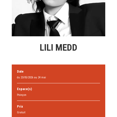
LILI MEDD
Date
du 23/05/2026 au 24 mai
Espace(s)
Poinçon
Prix
Gratuit