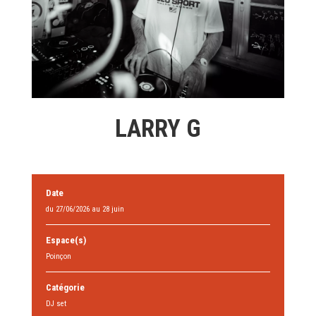
LARRY G
Date
du 27/06/2026 au 28 juin
Espace(s)
Poinçon
Catégorie
DJ set