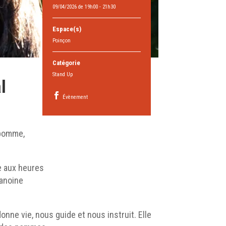
09/04/2026 de 19h00 - 21h30
Espace(s)
Poinçon
Catégorie
Stand Up
l
Évènement
 pomme,
ce aux heures
hanoine
onne vie, nous guide et nous instruit. Elle