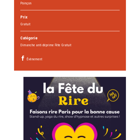
Poinçon
Prix
Gratuit
Catégorie
Dimanche anti déprime Fête Gratuit
Évènement