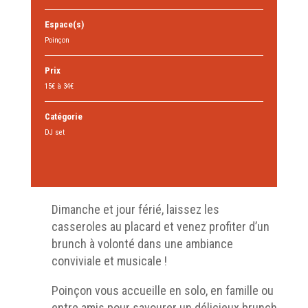
Espace(s)
Poinçon
Prix
15€ à 34€
Catégorie
DJ set
Dimanche et jour férié, laissez les
casseroles au placard et venez profiter d’un
brunch à volonté dans une ambiance
conviviale et musicale !
Poinçon vous accueille en solo, en famille ou
entre amis pour savourer un délicieux brunch