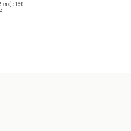
 ans) : 15€
4€