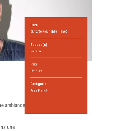
Date
08/12/2019 de 11h30 - 16h00
Espace(s)
Poinçon
Prix
15€ à 34€
Catégorie
Jazz Brunch
une ambiance
dans une