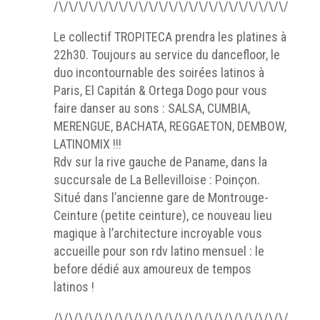
/\/\/\/\/\/\/\/\/\/\/\/\/\/\/\/\/\/\/\/\/\/\/\/\/\/\/
Le collectif TROPITECA prendra les platines à
22h30. Toujours au service du dancefloor, le
duo incontournable des soirées latinos à
Paris, El Capitán & Ortega Dogo pour vous
faire danser au sons : SALSA, CUMBIA,
MERENGUE, BACHATA, REGGAETON, DEMBOW,
LATINOMIX !!!
Rdv sur la rive gauche de Paname, dans la
succursale de La Bellevilloise : Poinçon.
Situé dans l’ancienne gare de Montrouge-
Ceinture (petite ceinture), ce nouveau lieu
magique à l’architecture incroyable vous
accueille pour son rdv latino mensuel : le
before dédié aux amoureux de tempos
latinos !
/\/\/\/\/\/\/\/\/\/\/\/\/\/\/\/\/\/\/\/\/\/\/\/\/\/\/