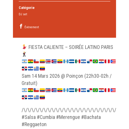
Catégorie
DJ set
Évènement
FIESTA CALIENTE – SOIRÉE LATINO PARIS
Sam 14 Mars 2026 @ Poinçon (22h30-02h /
Gratuit)
/\/\/\/\/\/\/\/\/\/\/\/\/\/\/\/\/\/\/\/\/\/\/\/\/\/\/
#Salsa #Cumbia #Merengue #Bachata
#Reggaeton