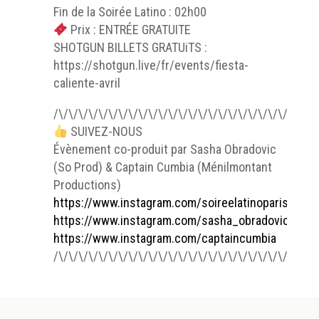
Fin de la Soirée Latino : 02h00
Prix : ENTRÉE GRATUITE
SHOTGUN BILLETS GRATUiTS :
https://shotgun.live/fr/events/fiesta-
caliente-avril
/\/\/\/\/\/\/\/\/\/\/\/\/\/\/\/\/\/\/\/\/\/\/\/\/\/\/
SUIVEZ-NOUS
Évènement co-produit par Sasha Obradovic
(So Prod) & Captain Cumbia (Ménilmontant
Productions)
https://www.instagram.com/soireelatinoparis
https://www.instagram.com/sasha_obradovic
https://www.instagram.com/captaincumbia
/\/\/\/\/\/\/\/\/\/\/\/\/\/\/\/\/\/\/\/\/\/\/\/\/\/\/