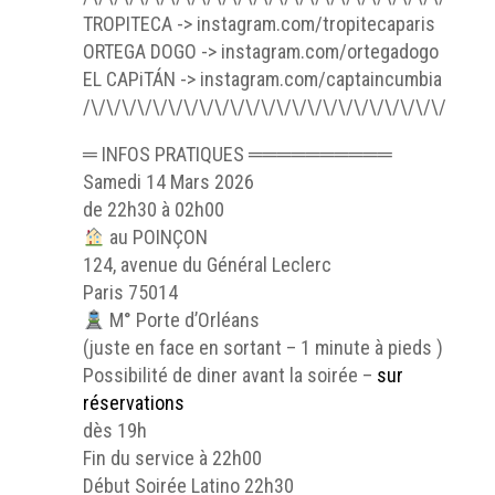
TROPITECA -> instagram.com/tropitecaparis
ORTEGA DOGO -> instagram.com/ortegadogo
EL CAPiTÁN -> instagram.com/captaincumbia
/\/\/\/\/\/\/\/\/\/\/\/\/\/\/\/\/\/\/\/\/\/\/\/\/\/\/
═ INFOS PRATIQUES ══════════
Samedi 14 Mars 2026
de 22h30 à 02h00
au POINÇON
124, avenue du Général Leclerc
Paris 75014
M° Porte d’Orléans
(juste en face en sortant – 1 minute à pieds )
Possibilité de diner avant la soirée –
sur
réservations
dès 19h
Fin du service à 22h00
Début Soirée Latino 22h30