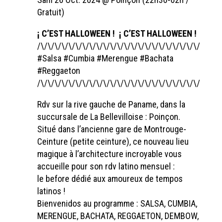
Gratuit)
¡ C’EST HALLOWEEN ! ​ ¡ C’EST HALLOWEEN !
/\/\/\/\/\/\/\/\/\/\/\/\/\/\/\/\/\/\/\/\/\/\/\/\/\/\/
#Salsa #Cumbia #Merengue #Bachata
#Reggaeton
/\/\/\/\/\/\/\/\/\/\/\/\/\/\/\/\/\/\/\/\/\/\/\/\/\/\/
Rdv sur la rive gauche de Paname, dans la
succursale de La Bellevilloise : Poinçon.
Situé dans l’ancienne gare de Montrouge-
Ceinture (petite ceinture), ce nouveau lieu
magique à l’architecture incroyable vous
accueille pour son rdv latino mensuel :
le before dédié aux amoureux de tempos
latinos !
Bienvenidos au programme : SALSA, CUMBIA,
MERENGUE, BACHATA, REGGAETON, DEMBOW,