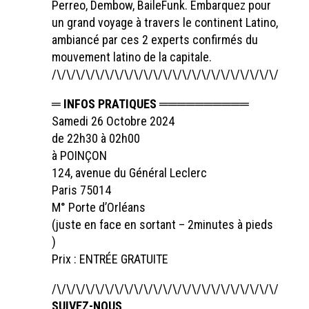
Perreo, Dembow, BaileFunk. Embarquez pour
un grand voyage à travers le continent Latino,
ambiancé par ces 2 experts confirmés du
mouvement latino de la capitale.
/\/\/\/\/\/\/\/\/\/\/\/\/\/\/\/\/\/\/\/\/\/\/\/\/\/\/
═ INFOS PRATIQUES ══════════
Samedi 26 Octobre 2024
de 22h30 à 02h00
à POINÇON
124, avenue du Général Leclerc
Paris 75014
M° Porte d’Orléans
(juste en face en sortant – 2minutes à pieds
)
Prix : ENTRÉE GRATUITE
/\/\/\/\/\/\/\/\/\/\/\/\/\/\/\/\/\/\/\/\/\/\/\/\/\/\/
SUIVEZ-NOUS