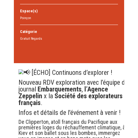
Espace(s)
Poinçon
Catégorie
Gratuit Regards
[ÉCHO] Continuons d’explorer !
Nouveau RDV exploration avec l’équipe du
journal
Embarquements
,
l’
Agence
Zeppelin
x la
Société des explorateurs
français
.
Infos et détails de l’événement à venir !
De Clipperton, atoll français du Pacifique aux
premières loges du réchauffement climatique, à
Kiev et son ballet sous les bombes, immergez