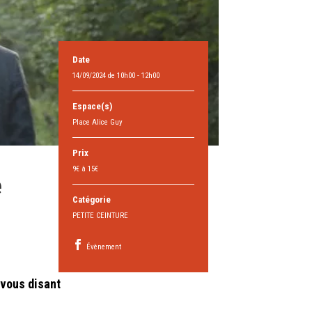
Date
14/09/2024 de 10h00 - 12h00
Espace(s)
Place Alice Guy
Prix
9€ à 15€
e
Catégorie
PETITE CEINTURE
Évènement
 vous disant