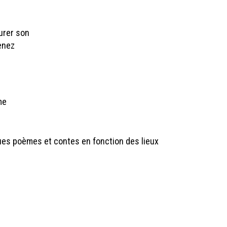
urer son
venez
me
ues poèmes et contes en fonction des lieux