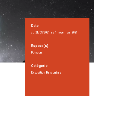
Date
du 21/09/2021 au 1 novembre 2021
Espace(s)
Poinçon
Catégorie
Exposition Rencontres