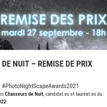
DE NUIT – REMISE DE PRIX
e
#PhotoNightScapeAwards
2021
les
Chasseurs de Nuit
, candidat.es et lauréat.es du
022