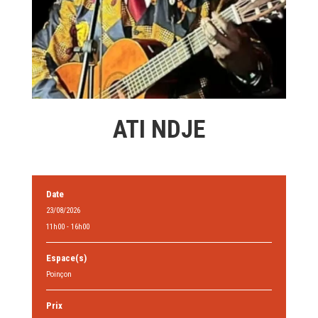
ATI NDJE
Date
23/08/2026
11h00 - 16h00
Espace(s)
Poinçon
Prix