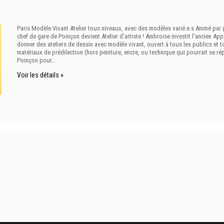
Paris Modèle Vivant Atelier tous niveaux, avec des modèles varié.e.s Animé 
chef de gare de Poinçon devient Atelier d'artiste ! Ambroise investit l'ancien A
donner des ateliers de dessin avec modèle vivant, ouvert à tous les publics et 
matériaux de prédilection (hors peinture, encre, ou technique qui pourrait se rép
Poinçon pour…
Voir les détails »