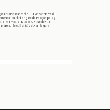
par @ambroise.hennebelle L'Appartement du
ppartement du chef de gare de Poinçon pour y
tous les niveaux ! Munissez-vous de vos
andre sur le sol) et RDV devant la gare