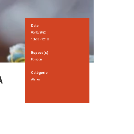
Date
03/02/2022
10h30 - 12h00
Espace(s)
Poinçon
Catégorie
A
Atelier