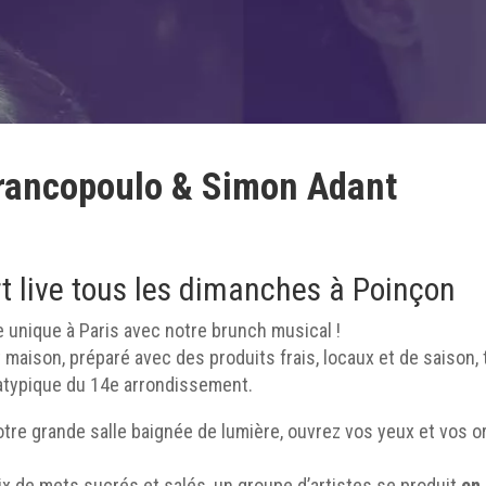
rancopoulo & Simon Adant
rt live tous les dimanches à Poinçon
 unique à Paris avec notre brunch musical !
t maison, préparé avec des produits frais, locaux et de saison,
 atypique du 14e arrondissement.
re grande salle baignée de lumière, ouvrez vos yeux et vos or
ix de mets sucrés et salés, un groupe d’artistes se produit
en 