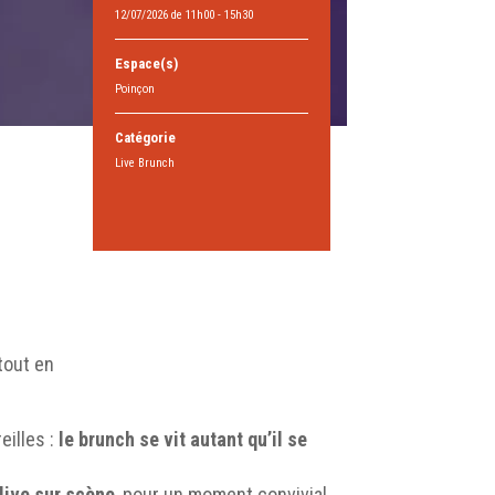
12/07/2026 de 11h00 - 15h30
Espace(s)
Poinçon
Catégorie
Live Brunch
 tout en
eilles :
le brunch se vit autant qu’il se
live sur scène
, pour un moment convivial,