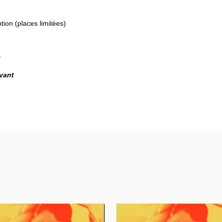
tion (places limitées)
/
ivant