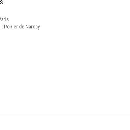
ns
Paris
7 : Poirier de Narcay