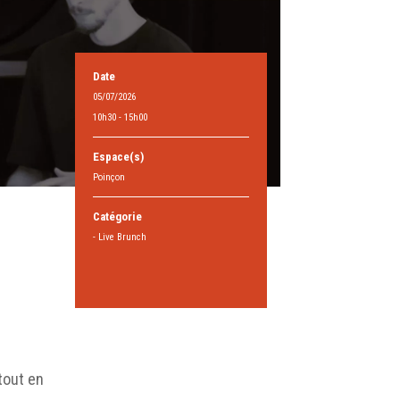
Date
05/07/2026
10h30 - 15h00
Espace(s)
Poinçon
Catégorie
- Live Brunch
 tout en