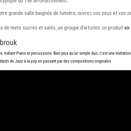
 atypique du 14e arrondissement.
re grande salle baignée de lumière, ouvrez vos yeux et vos or
ix de mets sucrés et salés, un groupe d’artistes se produit
en 
obrouk
e, mêlant Piano et percussions. Bien plus qu’un simple duo, c’est une invitati
tandards de Jazz à la pop en passant par des compositions originales.